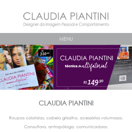
MENU
CLAUDIA PIANTINI
Roupas coloridas, cabelo grisalho, acessórios volumosos.
Consultora, antropóloga, comunicadora.